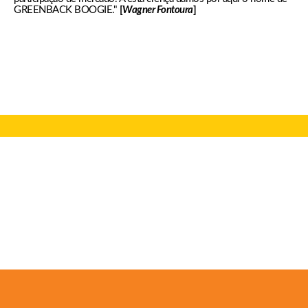
GREENBACK BOOGIE."
[
Wagner Fontoura
]