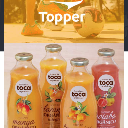
Movida
Topper
Fazenda da Toca
Fazer do mundo um lugar melhor pra se viver. É isto o que
aprendemos todos os dias com este cliente sendo a sua voz no
digital e na gestão da sua rede social.