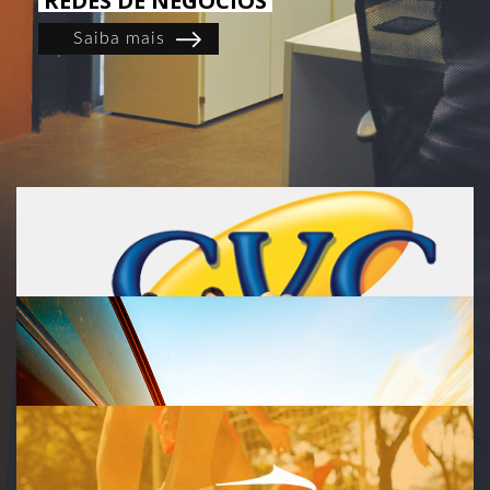
REDES DE NEGÓCIOS
Saiba mais
CVC Intercâmbio
Criamos e gerenciamos a presença digital da nova divisão de
negócios da maior operadora de turismo e viagens
da América nas mídias sociais.