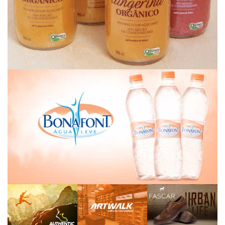
Bonafont
Authentic
Artwalk
Fascar
Feet