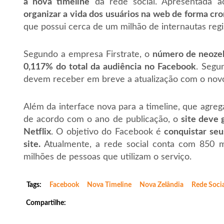
a nova timeline
da rede social. Apresentada a
organizar a vida dos usuários na web de forma cro
que possui cerca de um milhão de internautas regis
Segundo a empresa Firstrate, o
número de neozel
0,117% do total da audiência no Facebook
. Segu
devem receber em breve a atualização com o novo
Além da interface nova para a timeline, que agre
de acordo com o ano de publicação, o
site deve 
Netflix
. O objetivo do Facebook é
conquistar seu
site.
Atualmente, a rede social conta com 850 mi
milhões de pessoas que utilizam o serviço.
Tags:
Facebook
Nova Timeline
Nova Zelândia
Rede Socia
Compartilhe: