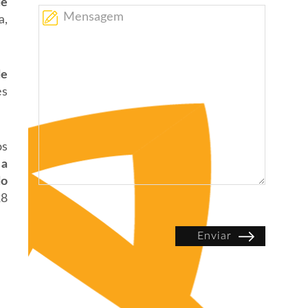
de
a,
de
es
os
 a
do
28
Enviar