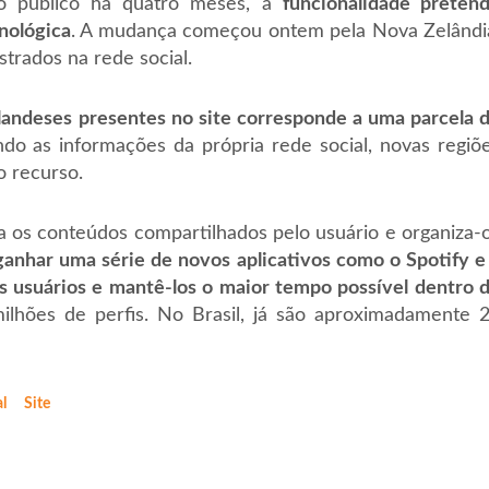
o público há quatro meses, a
funcionalidade preten
nológica
. A mudança começou ontem pela Nova Zelândi
trados na rede social.
andeses presentes no site corresponde a uma parcela 
ndo as informações da própria rede social, novas regiõ
 recurso.
ga os conteúdos compartilhados pelo usuário e organiza-
ganhar uma série de novos aplicativos como o Spotify e
s usuários e mantê-los o maior tempo possível dentro 
lhões de perfis. No Brasil, já são aproximadamente 
l
Site