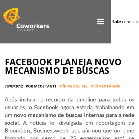
fale
conosco
FACEBOOK PLANEJA NOVO
MECANISMO DE BUSCAS
30/03/2012
POR MCOSTANTI
MÍDIAS SOCIAIS
0 COMENTÁRIOS
Após instalar o recurso da timeline para todos os
usuários, o
Facebook
agora estaria trabalhando em
um
novo mecanismo de buscas internas para a rede
social
. A notícia foi divulgada em reportagem da
Bloomberg Businessweek, que afirmou que um time
formado por cerca de 25 engenheiros está se