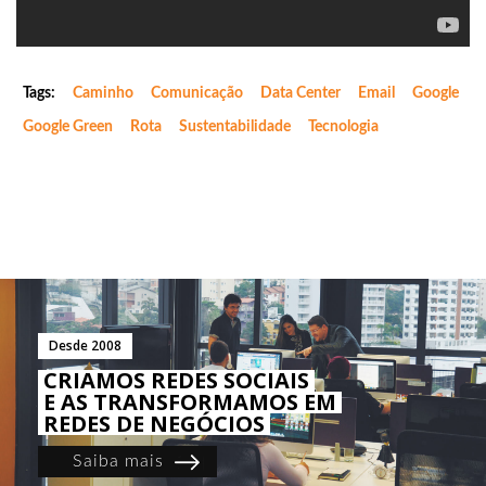
Tags:
Caminho
Comunicação
Data Center
Email
Google
Google Green
Rota
Sustentabilidade
Tecnologia
Desde 2008
CRIAMOS REDES SOCIAIS
E AS TRANSFORMAMOS EM
REDES DE NEGÓCIOS
Saiba mais