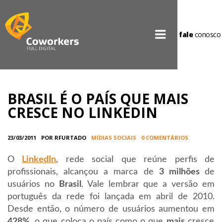
fale
conosco
BRASIL É O PAÍS QUE MAIS
CRESCE NO LINKEDIN
23/03/2011
POR RFURTADO
MÍDIAS SOCIAIS
0 COMENTÁRIOS
O
LinkedIn
, rede social que reúne perfis de
profissionais, alcançou a marca de
3 milhões
de
usuários no
Brasil
. Vale lembrar que a versão em
português da rede foi lançada em abril de 2010.
Desde então, o número de usuários aumentou em
428%
, o que coloca o país como o que
mais
cresce