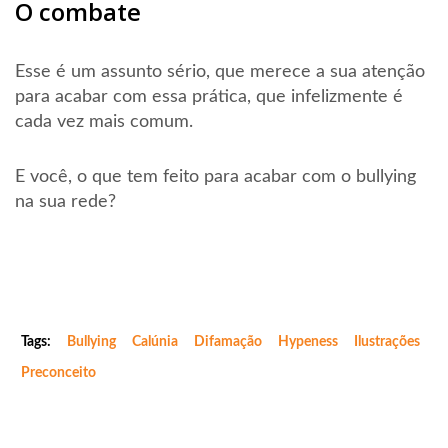
O combate
Esse é um assunto sério, que merece a sua atenção
para acabar com essa prática, que infelizmente é
cada vez mais comum.
E você, o que tem feito para acabar com o bullying
na sua rede?
Ilustrações mostram como comentários
maldosos afetam a vida das pessoas
Ilustrações mostram como comentários
maldosos afetam a vida das pessoas
Tags:
Bullying
Calúnia
Difamação
Hypeness
Ilustrações
Preconceito