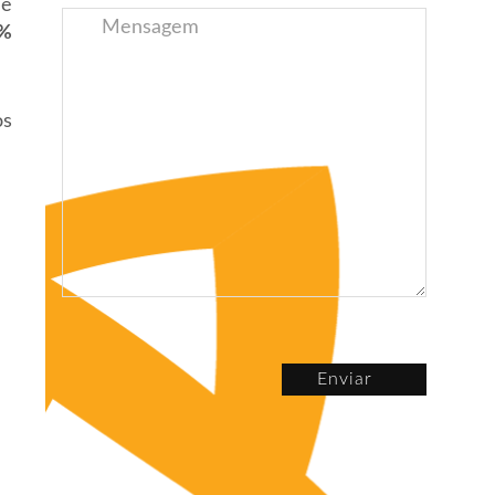
e
5%
os
Enviar