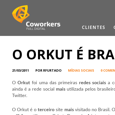
CLIENTES
O ORKUT É BRA
21/03/2011
POR RFURTADO
MÍDIAS SOCIAIS
0 COME
O
Orkut
foi uma das primeiras
redes sociais
a c
ainda é a rede social
mais
utilizada pelos brasile
Twitter.
O Orkut é o
terceiro
site
mais
visitado no Brasil.