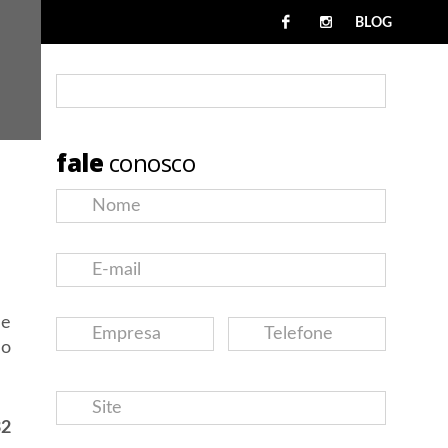
BLOG
fale
conosco
le
 o
32