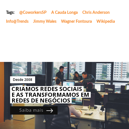
Tags:
@CoworkersSP
A Cauda Longa
Chris Anderson
Info@trends
Jimmy Wales
Wagner Fontoura
Wikipedia
Desde 2008
CRIAMOS REDES SOCIAIS
E AS TRANSFORMAMOS EM
REDES DE NEGÓCIOS
Saiba mais