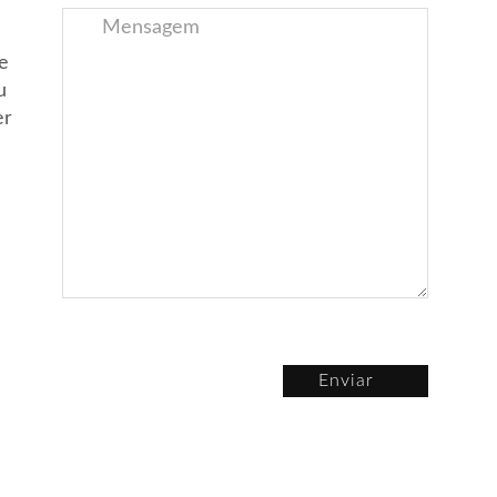
e
u
er
Enviar