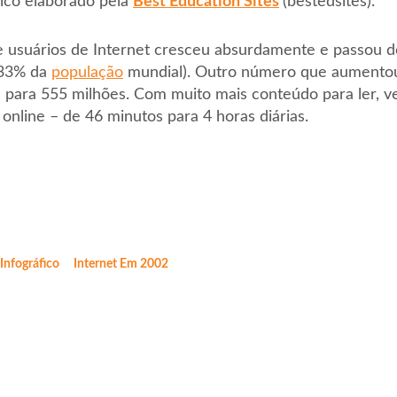
ico elaborado pela
Best Education Sites
(bestedsites).
 usuários de Internet cresceu absurdamente e passou d
(33% da
população
mundial). Outro número que aumento
s para 555 milhões. Com muito mais conteúdo para ler, v
nline – de 46 minutos para 4 horas diárias.
Infográfico
Internet Em 2002