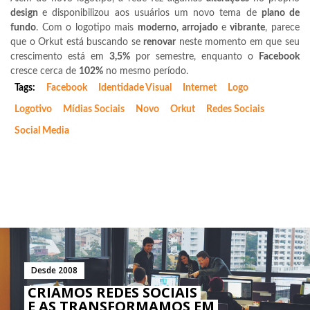
design
e disponibilizou aos usuários um novo tema de
plano de
fundo
. Com o logotipo mais
moderno
,
arrojado
e
vibrante
, parece
que o Orkut está buscando se
renovar
neste momento em que seu
crescimento está em
3,5%
por semestre, enquanto o
Facebook
cresce cerca de
102%
no mesmo período.
Tags:
Facebook
Identidade Visual
Internet
Logo
Logotivo
Mídias Sociais
Novo
Orkut
Redes Sociais
Social Media
Desde 2008
CRIAMOS REDES SOCIAIS
E AS TRANSFORMAMOS EM