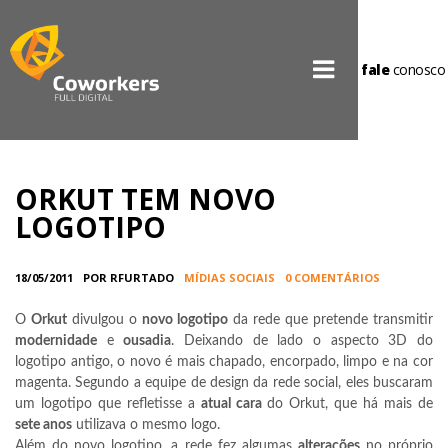
fale
conosco
ORKUT TEM NOVO
LOGOTIPO
18/05/2011
POR RFURTADO
MÍDIAS SOCIAIS
0 COMENTÁRIOS
O
Orkut
divulgou o
novo logotipo
da rede que pretende transmitir
modernidade
e
ousadia
. Deixando de lado o aspecto 3D do
logotipo antigo, o novo é mais chapado, encorpado, limpo e na cor
magenta. Segundo a equipe de design da rede social, eles buscaram
um logotipo que refletisse a
atual cara
do Orkut, que há mais de
sete anos
utilizava o mesmo logo.
Além do novo logotipo, a rede fez algumas
alterações
no próprio