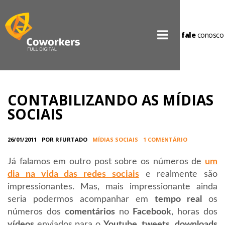
fale
conosco
CONTABILIZANDO AS MÍDIAS
SOCIAIS
26/01/2011
POR RFURTADO
MÍDIAS SOCIAIS
1 COMENTÁRIO
Já falamos em outro post sobre os números de
um
dia na vida das redes sociais
e realmente são
impressionantes. Mas, mais impressionante ainda
seria podermos acompanhar em
tempo real
os
números dos
comentários
no
Facebook
, horas dos
vídeos
enviados para o
Youtube
,
tweets
,
downloads