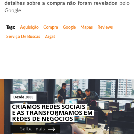
detalhes sobre a compra não foram revelados
pelo
Google.
Tags:
Aquisição
Compra
Google
Mapas
Reviews
Serviço De Buscas
Zagat
Desde 2008
CRIAMOS REDES SOCIAIS
E AS TRANSFORMAMOS EM
REDES DE NEGÓCIOS
Saiba mais