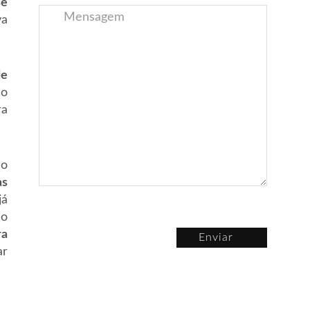
se
va
de
ao
ra
ão
as
já
 o
ra
Enviar
ar