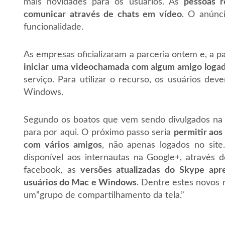
mais novidades para os usuários. As
pessoas r
comunicar através de chats em vídeo
. O anúnc
funcionalidade.
As empresas oficializaram a parceria ontem e, a p
iniciar uma videochamada com algum amigo loga
serviço. Para utilizar o recurso, os usuários de
Windows.
Segundo os boatos que vem sendo divulgados na 
para por aqui. O próximo passo seria
permitir aos
com vários amigos
, não apenas logados no site
disponível aos internautas na Google+, através
facebook, as
versões atualizadas do Skype apre
usuários do Mac e Windows
. Dentre estes novos r
um”grupo de compartilhamento da tela.”