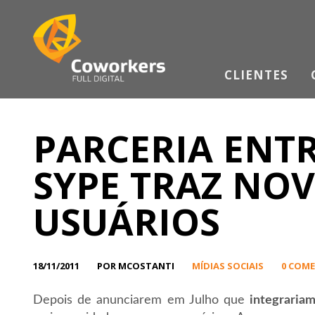
CLIENTES
PARCERIA ENT
SYPE TRAZ NO
USUÁRIOS
18/11/2011
POR MCOSTANTI
MÍDIAS SOCIAIS
0 COM
Depois de anunciarem em Julho que
integrariam