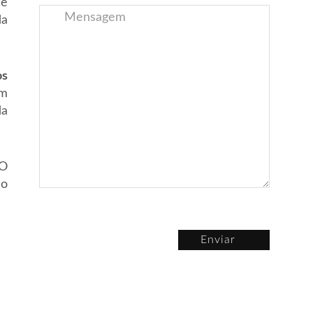
de
da
os
em
da
 O
do
Enviar