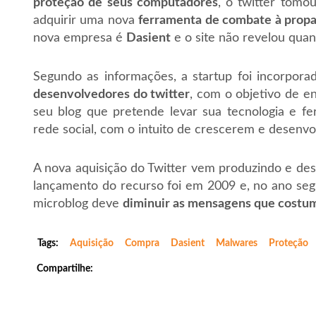
proteção de seus computadores
, o twitter tomo
adquirir uma nova
ferramenta de combate à prop
nova empresa é
Dasient
e o site não revelou quant
Segundo as informações, a startup foi incorpor
desenvolvedores do twitter
, com o objetivo de e
seu blog que pretende levar sua tecnologia e fe
rede social, com o intuito de crescerem e desenv
A nova aquisição do Twitter vem produzindo e de
lançamento do recurso foi em 2009 e, no ano segui
microblog deve
diminuir as mensagens que costuma
Tags:
Aquisição
Compra
Dasient
Malwares
Proteção
Compartilhe: