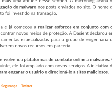
u mais uma atitude nesse sentido. O microblog acaba 
agação de malware
nos posts enviados no site. O nome 
o foi investido na transação.
ada e já começou a
realizar esforços em conjunto com 
ncontrar novos meios de proteção. A Dasient declarou 
rramentas especializadas para o grupo de engenharia 
olverem novos recursos em parceria.
senvolvendo
plataformas de combate online a malwares
.
nte, ele foi ampliado com novos serviços. A iniciativa 
m enganar o usuário e direcioná-lo a sites maliciosos.
Segurança
Twitter